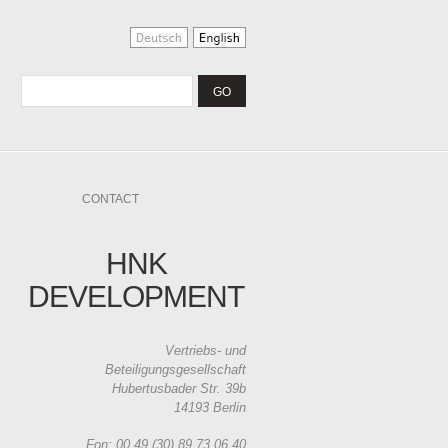
CONTACT
HNK
DEVELOPMENT
Vertriebs- und
Beteiligungsgesellschaft
Hubertusbader Str. 39b
14193 Berlin
Fon: 00 49 (30) 89 73 06 40