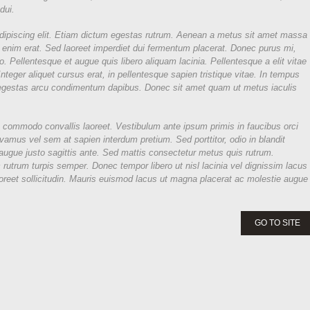
dui.
dipiscing elit. Etiam dictum egestas rutrum. Aenean a metus sit amet massa
c enim erat. Sed laoreet imperdiet dui fermentum placerat. Donec purus mi,
o. Pellentesque et augue quis libero aliquam lacinia. Pellentesque a elit vitae
Integer aliquet cursus erat, in pellentesque sapien tristique vitae. In tempus
n egestas arcu condimentum dapibus. Donec sit amet quam ut metus iaculis
m commodo convallis laoreet. Vestibulum ante ipsum primis in faucibus orci
ivamus vel sem at sapien interdum pretium. Sed porttitor, odio in blandit
a augue justo sagittis ante. Sed mattis consectetur metus quis rutrum.
c rutrum turpis semper. Donec tempor libero ut nisl lacinia vel dignissim lacus
oreet sollicitudin. Mauris euismod lacus ut magna placerat ac molestie augue
GO TO SITE