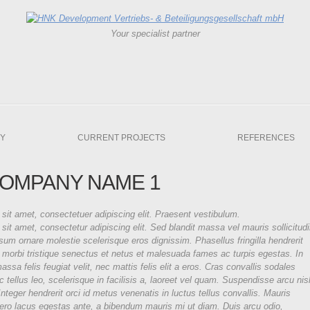
Your specialist partner
Y
CURRENT PROJECTS
REFERENCES
OMPANY NAME 1
sit amet, consectetuer adipiscing elit. Praesent vestibulum.
sit amet, consectetur adipiscing elit. Sed blandit massa vel mauris sollicitud
psum ornare molestie scelerisque eros dignissim. Phasellus fringilla hendrerit
 morbi tristique senectus et netus et malesuada fames ac turpis egestas. In
ssa felis feugiat velit, nec mattis felis elit a eros. Cras convallis sodales
 tellus leo, scelerisque in facilisis a, laoreet vel quam. Suspendisse arcu nisl
 Integer hendrerit orci id metus venenatis in luctus tellus convallis. Mauris
ibero lacus egestas ante, a bibendum mauris mi ut diam. Duis arcu odio,