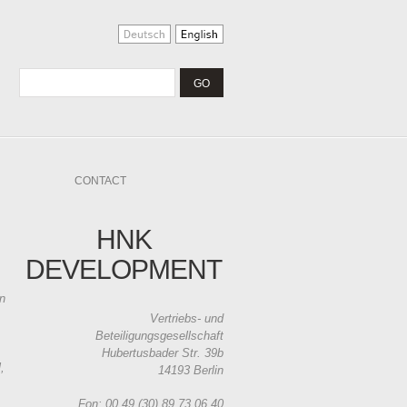
CONTACT
HNK
DEVELOPMENT
in
Vertriebs- und
Beteiligungsgesellschaft
Hubertusbader Str. 39b
,
14193 Berlin
Fon: 00 49 (30) 89 73 06 40